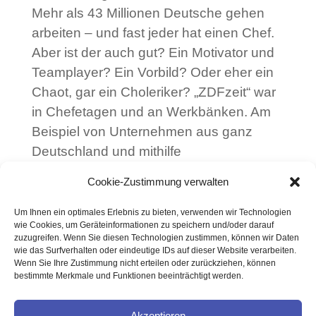
Mehr als 43 Millionen Deutsche gehen
arbeiten – und fast jeder hat einen Chef.
Aber ist der auch gut? Ein Motivator und
Teamplayer? Ein Vorbild? Oder eher ein
Chaot, gar ein Choleriker? „ZDFzeit“ war
in Chefetagen und an Werkbänken. Am
Beispiel von Unternehmen aus ganz
Deutschland und mithilfe
wissenschaftlicher Erkenntnisse zeigt der
Cookie-Zustimmung verwalten
Film, wie gute Führung die Arbeitswelt
verändern kann und sie besser und
Um Ihnen ein optimales Erlebnis zu bieten, verwenden wir Technologien
wie Cookies, um Geräteinformationen zu speichern und/oder darauf
erfolgreicher macht.
zuzugreifen. Wenn Sie diesen Technologien zustimmen, können wir Daten
Das Video zur Sendung finden Sie
hier
wie das Surfverhalten oder eindeutige IDs auf dieser Website verarbeiten.
Wenn Sie Ihre Zustimmung nicht erteilen oder zurückziehen, können
(bitte klicken)
.
bestimmte Merkmale und Funktionen beeinträchtigt werden.
Akzeptieren